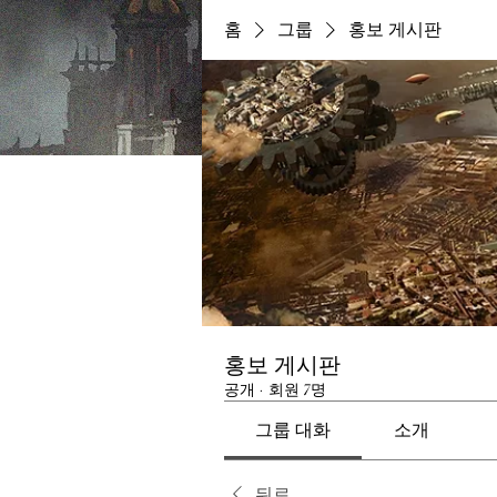
홈
그룹
홍보 게시판
홍보 게시판
공개
·
회원 7명
그룹 대화
소개
뒤로