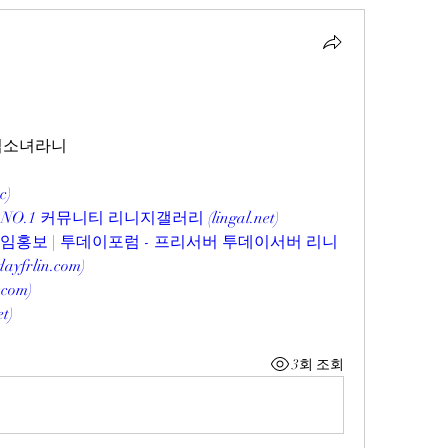
마법소녀라니
cc
)
O.1 커뮤니티 리니지갤러리 (
lingal.net
)
게임홍보 | 투데이포럼 - 프리서버 투데이서버 리니
dayfrlin.com
)
.com
)
et
)
3회 조회