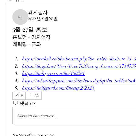
돼지감자
2025년 5월 26일
돼지감자
5월 27일 홍보
홍보명 - 망치영감
케릭명 - 금와
https://oraksil.cc/bbs/board.php?bo_table=lin&wr_id=
https://lingal.net/User/UserTuiGuang_Concent/171073
https://todayzo.com/lin/160281
https://whattheppak.com/bbs/board.php?bo_table=li
https://hellgate4.com/lineage2/2123
0
댓글 1개
Skriv en kommentar...
Sortera efter:
Nyast