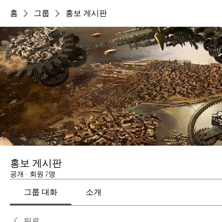
홈
그룹
홍보 게시판
홍보 게시판
공개
·
회원 7명
그룹 대화
소개
뒤로