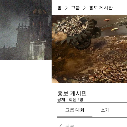
홈
그룹
홍보 게시판
홍보 게시판
공개
·
회원 7명
그룹 대화
소개
뒤로