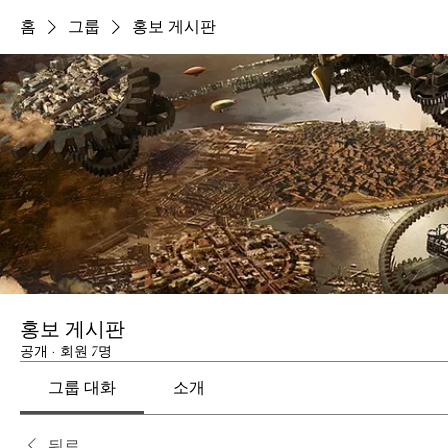
홈
그룹
홍보 게시판
홍보 게시판
공개
·
회원 7명
그룹 대화
소개
뒤로