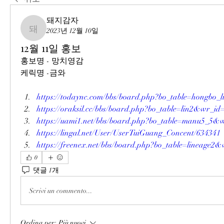
돼지감자
2023년 12월 10일
돼지감자
12월 11일 홍보
홍보명 - 망치영감
케릭명 -금와
https://todaync.com/bbs/board.php?bo_table=hongbo
https://oraksil.cc/bbs/board.php?bo_table=lin2&wr_id
https://uami1.net/bbs/board.php?bo_table=manu5_5&
https://lingal.net/User/UserTuiGuang_Concent/634341
https://freenex.net/bbs/board.php?bo_table=lineage2
0
댓글 1개
Scrivi un commento...
Ordina per:
Più nuovi