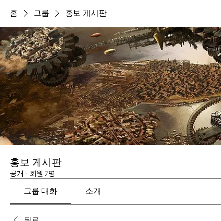
홈
그룹
홍보 게시판
홍보 게시판
공개
·
회원 7명
그룹 대화
소개
뒤로