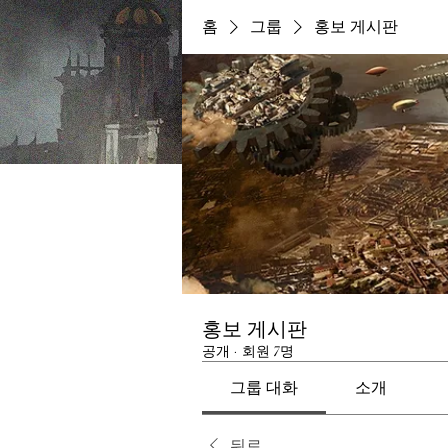
홈
그룹
홍보 게시판
홍보 게시판
공개
·
회원 7명
그룹 대화
소개
뒤로