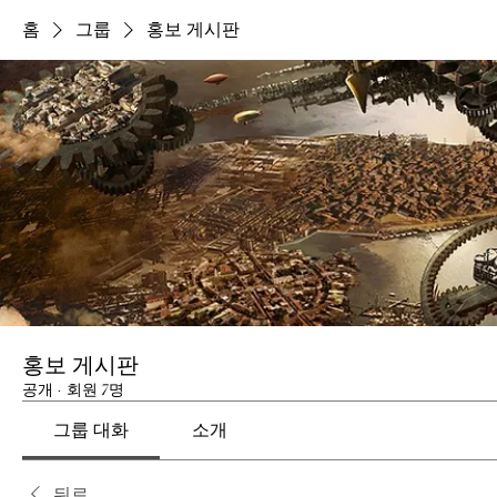
홈
그룹
홍보 게시판
홍보 게시판
공개
·
회원 7명
그룹 대화
소개
뒤로