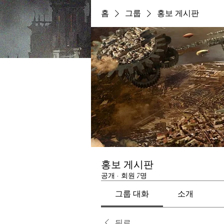
홈
그룹
홍보 게시판
홍보 게시판
공개
·
회원 7명
그룹 대화
소개
뒤로