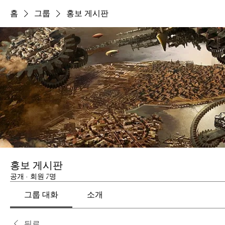
홈
그룹
홍보 게시판
홍보 게시판
공개
·
회원 7명
그룹 대화
소개
뒤로