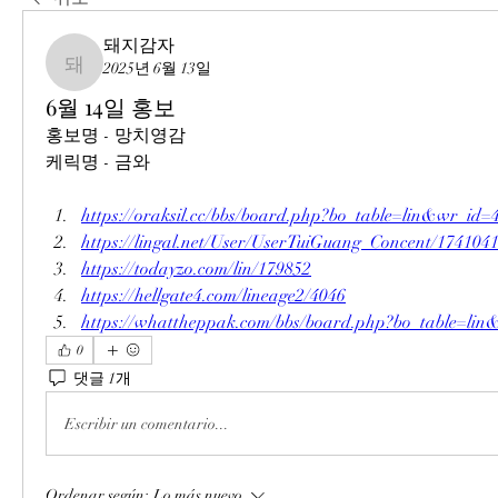
돼지감자
2025년 6월 13일
돼지감자
6월 14일 홍보
홍보명 - 망치영감
케릭명 - 금와
https://oraksil.cc/bbs/board.php?bo_table=lin&wr_id=
https://lingal.net/User/UserTuiGuang_Concent/174104
https://todayzo.com/lin/179852
https://hellgate4.com/lineage2/4046
https://whattheppak.com/bbs/board.php?bo_table=li
0
댓글 1개
Escribir un comentario...
Ordenar según:
Lo más nuevo