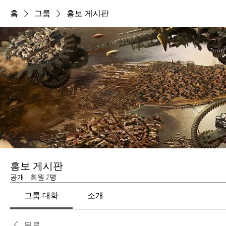
홈
그룹
홍보 게시판
홍보 게시판
공개
·
회원 7명
그룹 대화
소개
뒤로