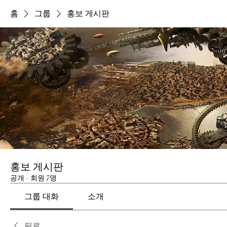
홈
그룹
홍보 게시판
홍보 게시판
공개
·
회원 7명
그룹 대화
소개
뒤로