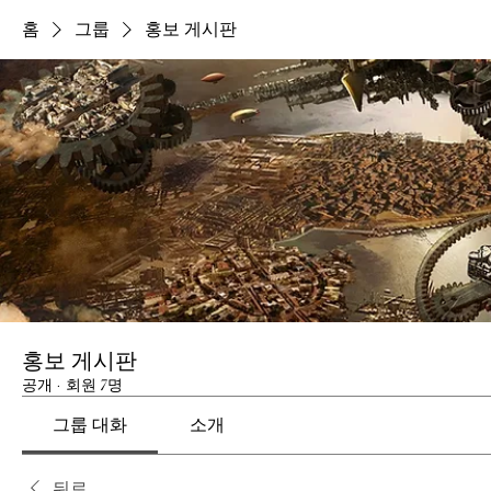
홈
그룹
홍보 게시판
홍보 게시판
공개
·
회원 7명
그룹 대화
소개
뒤로