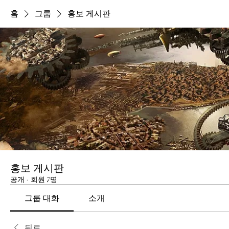
홈
그룹
홍보 게시판
홍보 게시판
공개
·
회원 7명
그룹 대화
소개
뒤로