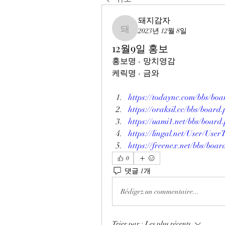
돼지감자
2023년 12월 8일
돼지감자
12월9일 홍보
홍보명 - 망치영감
케릭명 - 금와
https://todaync.com/bbs/b
https://oraksil.cc/bbs/boa
https://uami1.net/bbs/boa
https://lingal.net/User/Us
https://freenex.net/bbs/bo
0
댓글 1개
Rédigez un commentaire...
Trier par :
Les plus récents