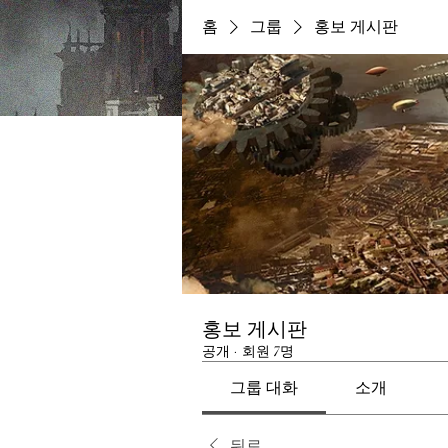
홈
그룹
홍보 게시판
홍보 게시판
공개
·
회원 7명
그룹 대화
소개
뒤로