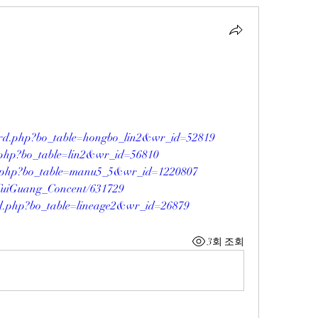
oard.php?bo_table=hongbo_lin2&wr_id=52819
rd.php?bo_table=lin2&wr_id=56810
rd.php?bo_table=manu5_5&wr_id=1220807
erTuiGuang_Concent/631729
ard.php?bo_table=lineage2&wr_id=26879
3회 조회