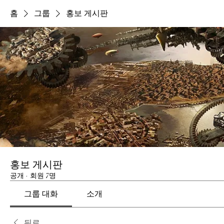
홈
그룹
홍보 게시판
홍보 게시판
공개
·
회원 7명
그룹 대화
소개
뒤로