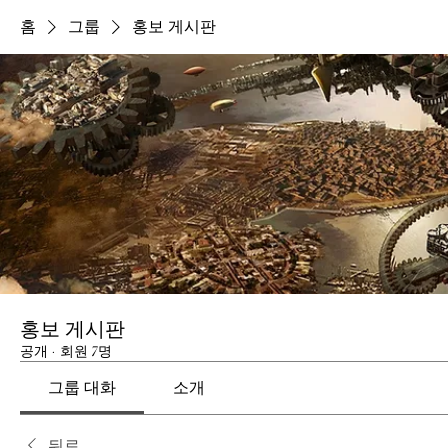
홈
그룹
홍보 게시판
홍보 게시판
공개
·
회원 7명
그룹 대화
소개
뒤로