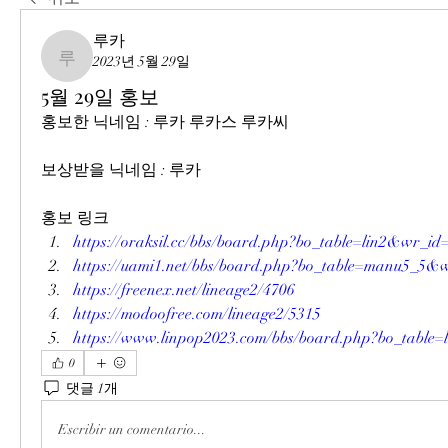
루카
2023년 5월 29일
루카
5월 29일 홍보
홍보한 닉네임 : 루카 루카스 루카씨
보상받을 닉네임 : 루카
홍보 링크
https://oraksil.cc/bbs/board.php?bo_table=lin2&wr_id
https://uami1.net/bbs/board.php?bo_table=manu5_5&
https://freenex.net/lineage2/4706
https://modoofree.com/lineage2/5315
https://www.linpop2023.com/bbs/board.php?bo_tabl
0
댓글 1개
Escribir un comentario...