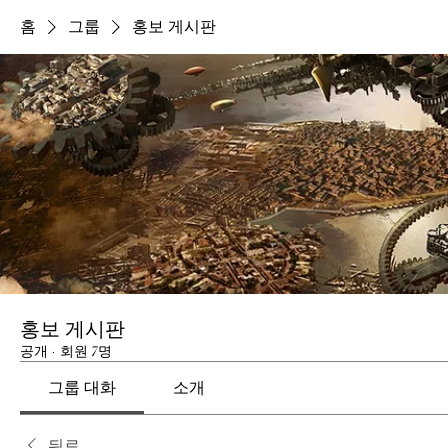
홈
그룹
홍보 게시판
홍보 게시판
공개
·
회원 7명
그룹 대화
소개
뒤로