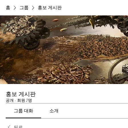
홈
그룹
홍보 게시판
홍보 게시판
공개
·
회원 7명
그룹 대화
소개
뒤로