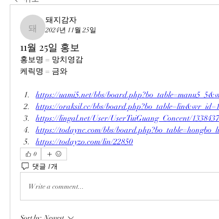
돼지감자
2024년 11월 25일
돼지감자
11월 25일 홍보
홍보명 = 망치영감
케릭명 = 금와
https://uami5.net/bbs/board.php?bo_table=manu5_5&
https://oraksil.cc/bbs/board.php?bo_table=lin&wr_id=
https://lingal.net/User/UserTuiGuang_Concent/133843
https://todaync.com/bbs/board.php?bo_table=hongbo
https://todayzo.com/lin/22850
0
댓글 1개
Write a comment...
Sort by:
Newest