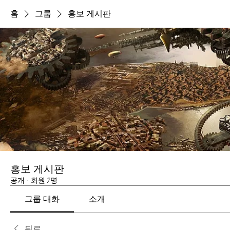
홈
그룹
홍보 게시판
홍보 게시판
공개
·
회원 7명
그룹 대화
소개
뒤로