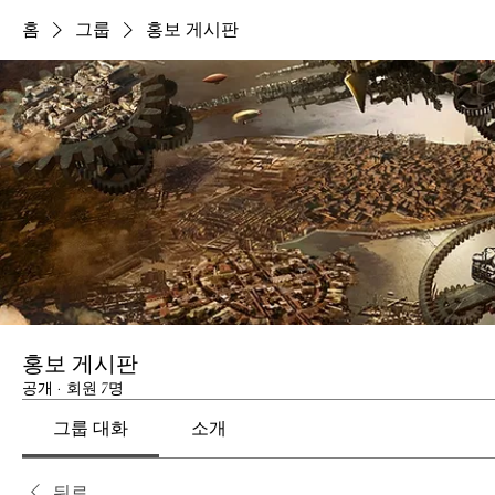
홈
그룹
홍보 게시판
홍보 게시판
공개
·
회원 7명
그룹 대화
소개
뒤로