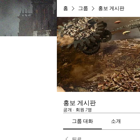
홈
그룹
홍보 게시판
홍보 게시판
공개
·
회원 7명
그룹 대화
소개
뒤로