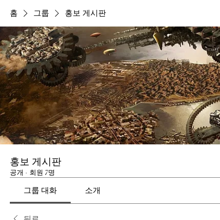
홈
그룹
홍보 게시판
홍보 게시판
공개
·
회원 7명
그룹 대화
소개
뒤로