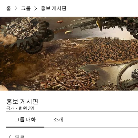
홈
그룹
홍보 게시판
홍보 게시판
공개
·
회원 7명
그룹 대화
소개
뒤로