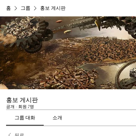
홈
그룹
홍보 게시판
홍보 게시판
공개
·
회원 7명
그룹 대화
소개
뒤로