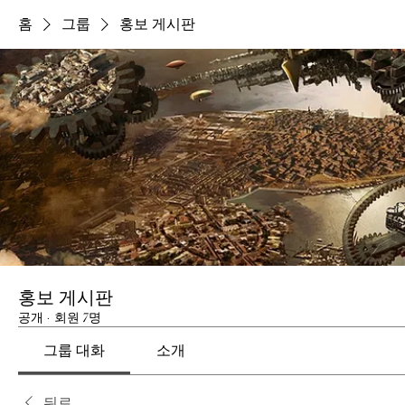
홈
그룹
홍보 게시판
홍보 게시판
공개
·
회원 7명
그룹 대화
소개
뒤로