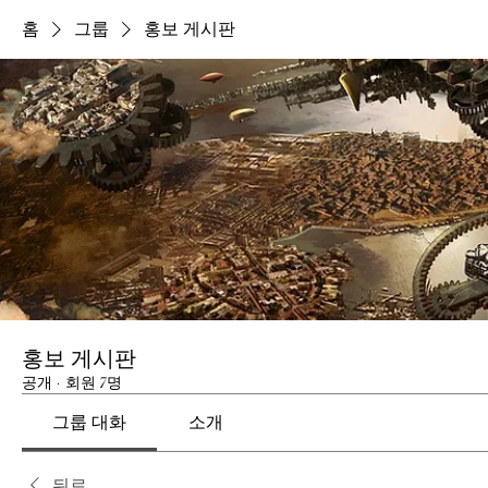
홈
그룹
홍보 게시판
홍보 게시판
공개
·
회원 7명
그룹 대화
소개
뒤로