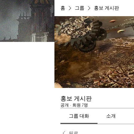
홈
그룹
홍보 게시판
홍보 게시판
공개
·
회원 7명
그룹 대화
소개
뒤로