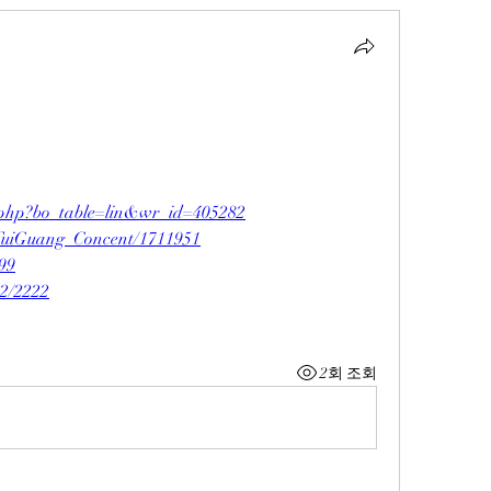
rd.php?bo_table=lin&wr_id=405282
erTuiGuang_Concent/1711951
399
e2/2222
2회 조회