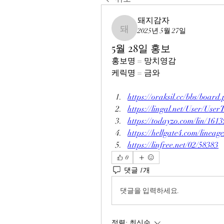
돼지감자
2025년 5월 27일
돼지감자
5월 28일 홍보
홍보명 = 망치영감
케릭명 = 금와	
https://oraksil.cc/bbs/boa
https://lingal.net/User/Us
https://todayzo.com/lin/161
https://hellgate4.com/lineag
https://linfree.net/02/58383
0
댓글 1개
댓글을 입력하세요.
정렬:
최신순