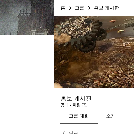
홈
그룹
홍보 게시판
홍보 게시판
공개
·
회원 7명
그룹 대화
소개
뒤로