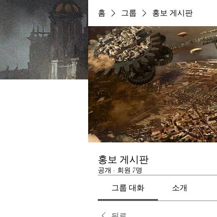
홈
그룹
홍보 게시판
홍보 게시판
공개
·
회원 7명
그룹 대화
소개
뒤로