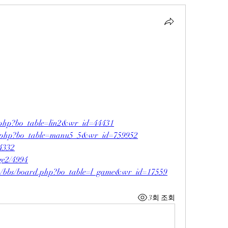
rd.php?bo_table=lin2&wr_id=44431
rd.php?bo_table=manu5_5&wr_id=759952
/4332
ge2/4994
m/bbs/board.php?bo_table=l_game&wr_id=17559
3회 조회