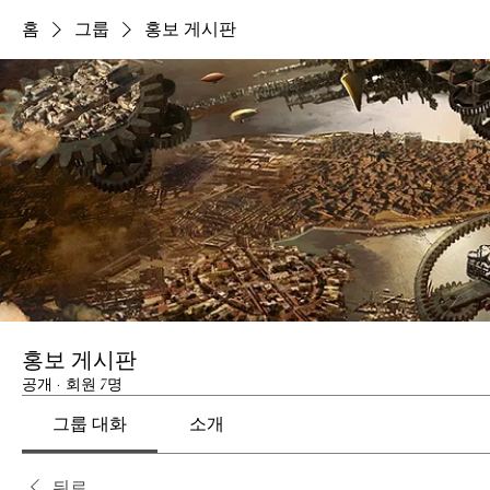
홈
그룹
홍보 게시판
홍보 게시판
공개
·
회원 7명
그룹 대화
소개
뒤로