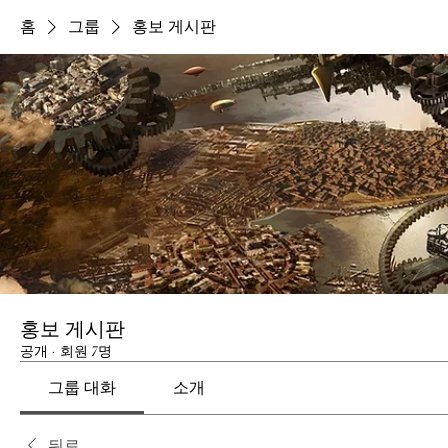
홈
그룹
홍보 게시판
홍보 게시판
공개
·
회원 7명
그룹 대화
소개
뒤로