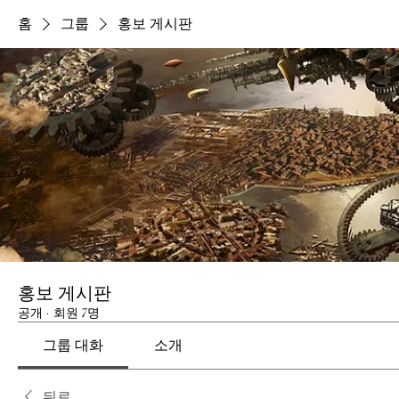
홈
그룹
홍보 게시판
홍보 게시판
공개
·
회원 7명
그룹 대화
소개
뒤로