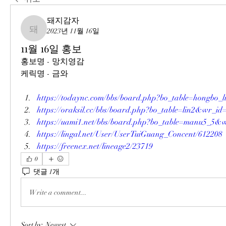
돼지감자
2023년 11월 16일
돼지감자
11월 16일 홍보
홍보명 - 망치영감
케릭명 - 금와
https://todaync.com/bbs/board.php?bo_table=hongbo
https://oraksil.cc/bbs/board.php?bo_table=lin2&wr_id
https://uami1.net/bbs/board.php?bo_table=manu5_5&
https://lingal.net/User/UserTuiGuang_Concent/612208
https://freenex.net/lineage2/23719
0
댓글 1개
Write a comment...
Sort by:
Newest