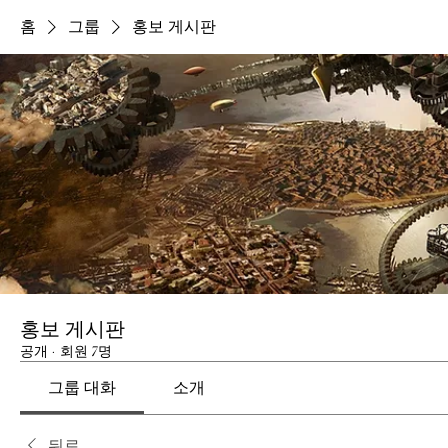
홈
그룹
홍보 게시판
홍보 게시판
공개
·
회원 7명
그룹 대화
소개
뒤로