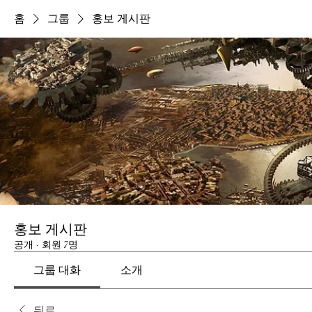
홈
그룹
홍보 게시판
홍보 게시판
공개
·
회원 7명
그룹 대화
소개
뒤로