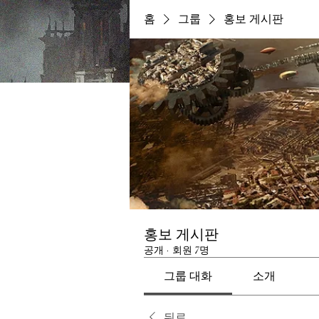
홈
그룹
홍보 게시판
홍보 게시판
공개
·
회원 7명
그룹 대화
소개
뒤로