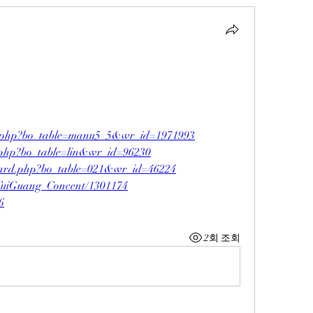
rd.php?bo_table=manu5_5&wr_id=1971993
rd.php?bo_table=lin&wr_id=96230
board.php?bo_table=021&wr_id=46224
erTuiGuang_Concent/1301174
6
2회 조회