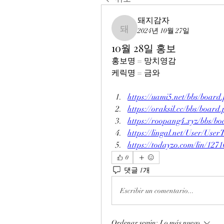
돼지감자
2024년 10월 27일
돼지감자
10월 28일 홍보
홍보명 = 망치영감
케릭명 = 금와
https://uami5.net/bbs/boa
https://oraksil.cc/bbs/boa
https://roopang4.xyz/bbs/
https://lingal.net/User/Us
https://todayzo.com/lin/1271
0
댓글 1개
Escribir un comentario...
Ordenar según:
Lo más nuevo