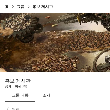
홈
그룹
홍보 게시판
홍보 게시판
공개
·
회원 7명
그룹 대화
소개
뒤로