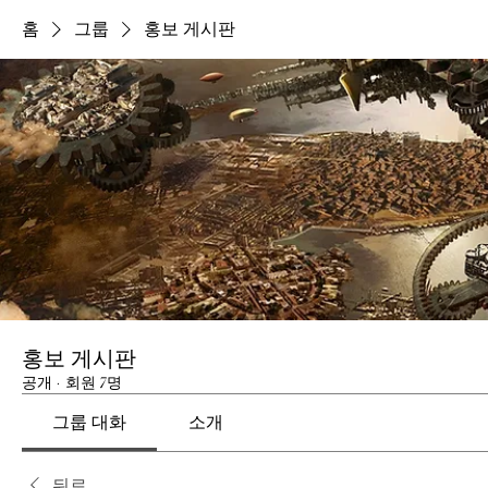
홈
그룹
홍보 게시판
홍보 게시판
공개
·
회원 7명
그룹 대화
소개
뒤로