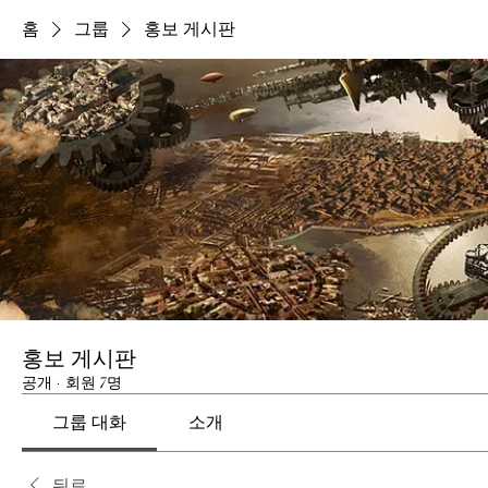
홈
그룹
홍보 게시판
홍보 게시판
공개
·
회원 7명
그룹 대화
소개
뒤로