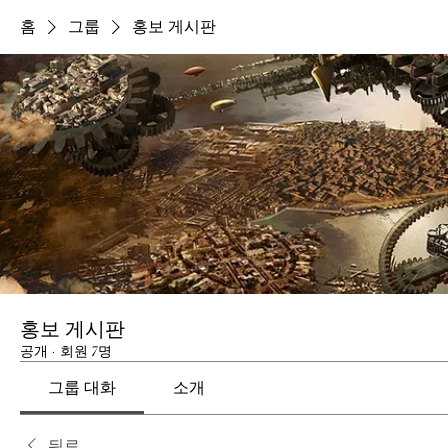
홈
그룹
홍보 게시판
홍보 게시판
공개
·
회원 7명
그룹 대화
소개
뒤로