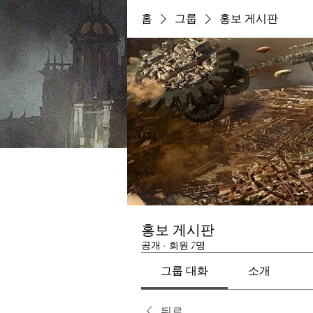
홈
그룹
홍보 게시판
홍보 게시판
공개
·
회원 7명
그룹 대화
소개
뒤로