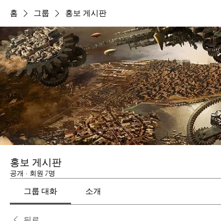
홈
그룹
홍보 게시판
홍보 게시판
공개
·
회원 7명
그룹 대화
소개
뒤로