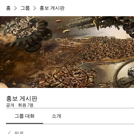
홈
그룹
홍보 게시판
홍보 게시판
공개
·
회원 7명
그룹 대화
소개
뒤로