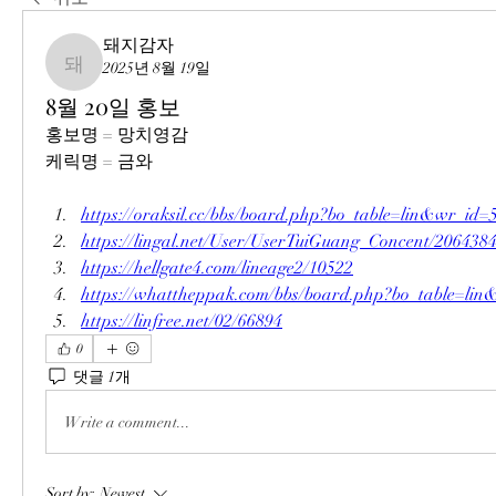
돼지감자
2025년 8월 19일
돼지감자
8월 20일 홍보
홍보명 = 망치영감
케릭명 = 금와
https://oraksil.cc/bbs/board.php?bo_table=lin&wr_id=
https://lingal.net/User/UserTuiGuang_Concent/206438
https://hellgate4.com/lineage2/10522
https://whattheppak.com/bbs/board.php?bo_table=li
https://linfree.net/02/66894
0
댓글 1개
Write a comment...
Sort by:
Newest