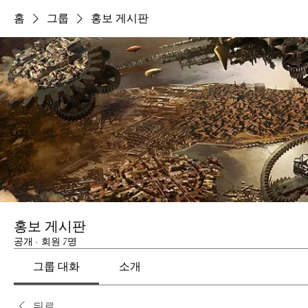
홈
그룹
홍보 게시판
홍보 게시판
공개
·
회원 7명
그룹 대화
소개
뒤로