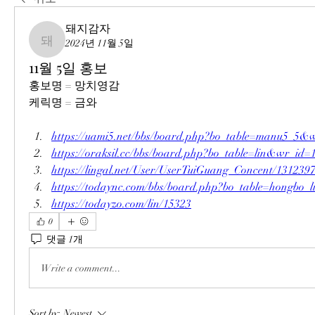
돼지감자
2024년 11월 5일
돼지감자
11월 5일 홍보
홍보명 = 망치영감
케릭명 = 금와
https://uami5.net/bbs/board.php?bo_table=manu5_5&
https://oraksil.cc/bbs/board.php?bo_table=lin&wr_id=
https://lingal.net/User/UserTuiGuang_Concent/131239
https://todaync.com/bbs/board.php?bo_table=hongbo
https://todayzo.com/lin/15323
0
댓글 1개
Write a comment...
Sort by:
Newest