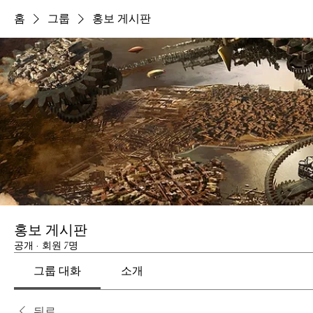
홈
그룹
홍보 게시판
홍보 게시판
공개
·
회원 7명
그룹 대화
소개
뒤로