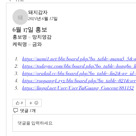
돼지감자
2024년 6월 17일
돼지감자
6월 17일 홍보
홍보명 = 망치영감
케릭명 = 금와
https://uami1.net/bbs/board.php?bo_table=manu5_5&
https://todaync.com/bbs/board.php?bo_table=hongbo
https://oraksil.cc/bbs/board.php?bo_table=lin2&wr_id
https://roopang4.xyz/bbs/board.php?bo_table=021&w
https://lingal.net/User/UserTuiGuang_Concent/881152
0
댓글 1개
댓글을 입력하세요.