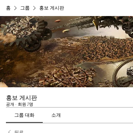
홈
그룹
홍보 게시판
홍보 게시판
공개
·
회원 7명
그룹 대화
소개
뒤로