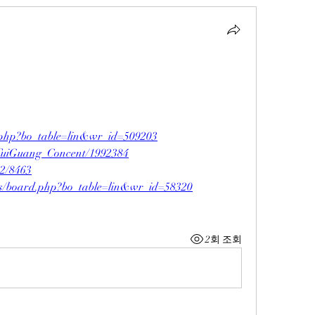
rd.php?bo_table=lin&wr_id=509203
erTuiGuang_Concent/1992384
e2/8463
bs/board.php?bo_table=lin&wr_id=58320
2회 조회