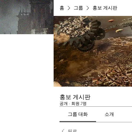
홈
그룹
홍보 게시판
홍보 게시판
공개
·
회원 7명
그룹 대화
소개
뒤로