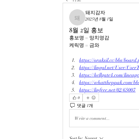
돼지감자
2025년 8월 1일
돼지감자
8월 2일 홍보
홍보명 = 망치영감
케릭명 = 금와
https://oraksil.cc/bbs/boa
https://lingal.net/User/Us
https://hellgate4.com/lineag
https://whattheppak.com/b
https://linfree.net/02/65007
0
댓글 1개
Write a comment...
Sort by:
Newest