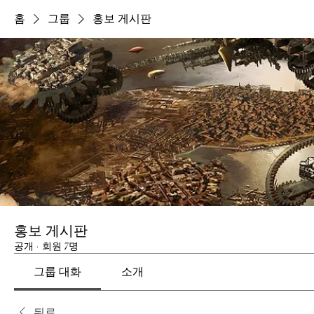
홈
그룹
홍보 게시판
홍보 게시판
공개
·
회원 7명
그룹 대화
소개
뒤로