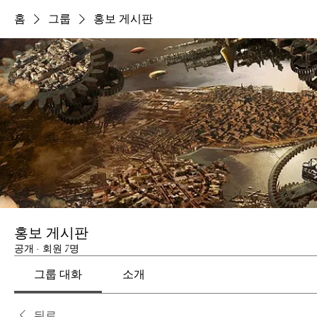
홈
그룹
홍보 게시판
홍보 게시판
공개
·
회원 7명
그룹 대화
소개
뒤로