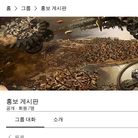
홈
그룹
홍보 게시판
홍보 게시판
공개
·
회원 7명
그룹 대화
소개
뒤로