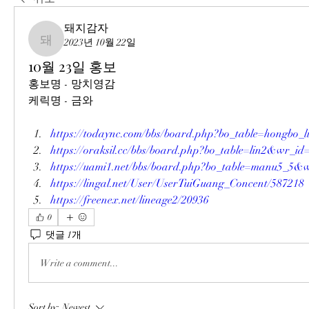
돼지감자
2023년 10월 22일
돼지감자
10월 23일 홍보
홍보명 - 망치영감
케릭명 - 금와
https://todaync.com/bbs/board.php?bo_table=hongbo
https://oraksil.cc/bbs/board.php?bo_table=lin2&wr_id
https://uami1.net/bbs/board.php?bo_table=manu5_5&
https://lingal.net/User/UserTuiGuang_Concent/587218
https://freenex.net/lineage2/20936
0
댓글 1개
Write a comment...
Sort by:
Newest