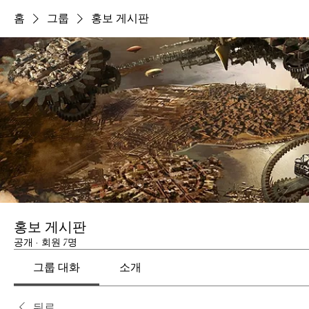
홈
그룹
홍보 게시판
홍보 게시판
공개
·
회원 7명
그룹 대화
소개
뒤로